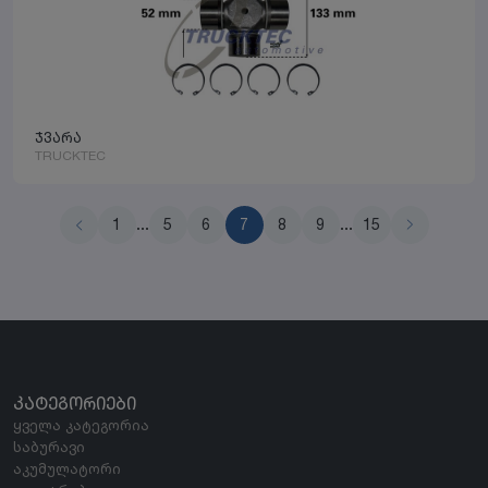
ჯვარა
TRUCKTEC
1
...
5
6
7
8
9
...
15
ᲙᲐᲢᲔᲒᲝᲠᲘᲔᲑᲘ
ყველა კატეგორია
საბურავი
აკუმულატორი