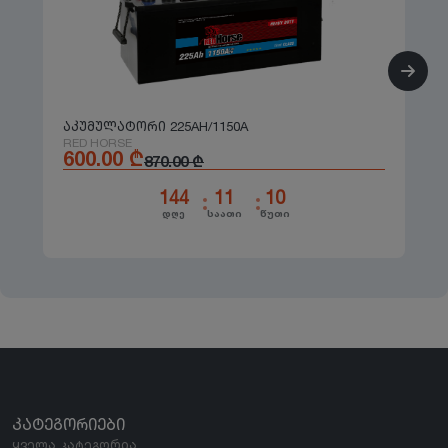
აკუმულატორი 225AH/1150A
RED HORSE
600.00
₾
870.00
₾
144
11
10
დღე
საათი
წუთი
ᲙᲐᲢᲔᲒᲝᲠᲘᲔᲑᲘ
ყველა კატეგორია