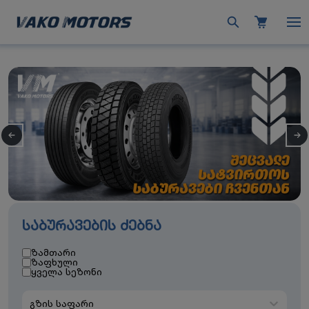
საბურავების ძებნა
ზამთარი
ზაფხული
ყველა სეზონი
გზის საფარი