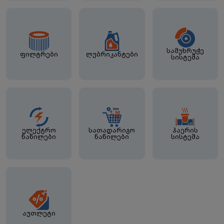
სამუხრუჭე
ფილტრები
ლუბრიკანტები
სისტემა
ელექტრო
სათადარიგო
ჰაერის
ნაწილები
ნაწილები
სისტემა
აუთლეტი