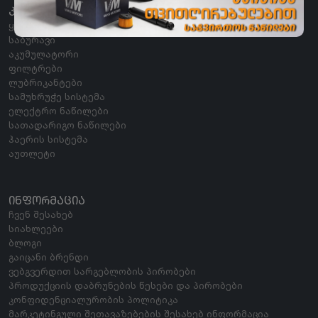
ᲙᲐᲢᲔᲒᲝᲠᲘᲔᲑᲘ
ყველა კატეგორია
საბურავი
აკუმულატორი
ფილტრები
ლუბრიკანტები
სამუხრუჭე სისტემა
ელექტრო ნაწილები
სათადარიგო ნაწილები
ჰაერის სისტემა
აუთლეტი
ᲘᲜᲤᲝᲠᲛᲐᲪᲘᲐ
ჩვენ შესახებ
სიახლეები
ბლოგი
გაიცანი ბრენდი
ვებგვერდით სარგებლობის პირობები
პროდუქციის დაბრუნების წესები და პირობები
კონფიდენციალურობის პოლიტიკა
მარკეტინგული შეთავაზებების შესახებ ინფორმაცია