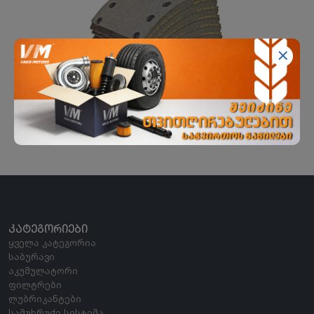
სამუხრუჭე საფენი BPW
TRP
ᲙᲐᲢᲔᲒᲝᲠᲘᲔᲑᲘ
ყველა კატეგორია
საბურავი
აკუმულატორი
ფილტრები
ლუბრიკანტები
სამუხრუჭე სისტემა