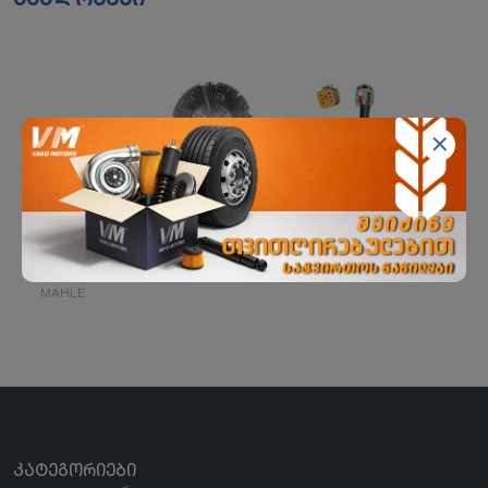
ჰიდროქურო
MAHLE
ᲙᲐᲢᲔᲒᲝᲠᲘᲔᲑᲘ