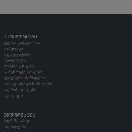
ᲙᲐᲢᲔᲒᲝᲠᲘᲔᲑᲘ
ყველა კატეგორია
საბურავი
აკუმულატორი
ფილტრები
ლუბრიკანტები
სამუხრუჭე სისტემა
ელექტრო ნაწილები
სათადარიგო ნაწილები
ჰაერის სისტემა
აუთლეტი
ᲘᲜᲤᲝᲠᲛᲐᲪᲘᲐ
ჩვენ შესახებ
სიახლეები