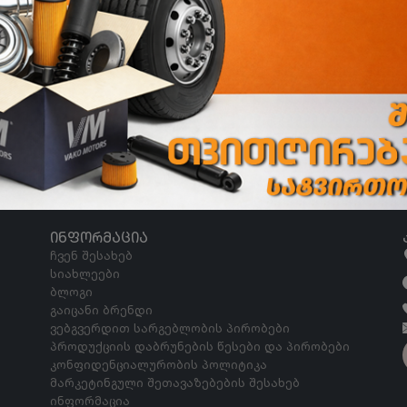
ᲘᲜᲤᲝᲠᲛᲐᲪᲘᲐ
ჩვენ შესახებ
სიახლეები
ბლოგი
გაიცანი ბრენდი
ვებგვერდით სარგებლობის პირობები
პროდუქციის დაბრუნების წესები და პირობები
კონფიდენციალურობის პოლიტიკა
მარკეტინგული შეთავაზებების შესახებ
ინფორმაცია