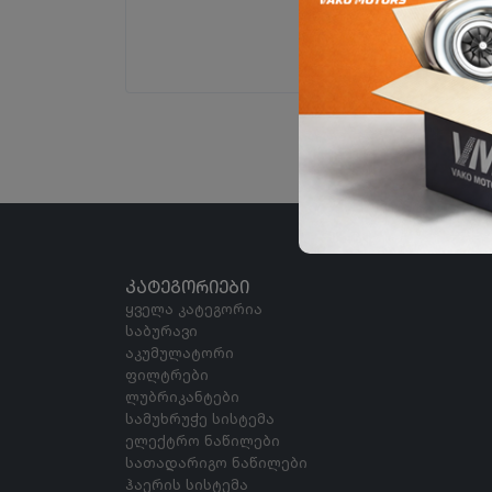
ᲙᲐᲢᲔᲒᲝᲠᲘᲔᲑᲘ
ყველა კატეგორია
საბურავი
აკუმულატორი
ფილტრები
ლუბრიკანტები
სამუხრუჭე სისტემა
ელექტრო ნაწილები
სათადარიგო ნაწილები
ჰაერის სისტემა