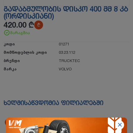
ᲒᲐᲓᲐᲑᲛᲣᲚᲝᲑᲘᲡ ᲓᲘᲡᲙᲝ 400 ᲛᲛ 8 ᲙᲑ
(ᲝᲠᲓᲘᲡᲙᲘᲐᲜᲘ)
420.00
₾
₾
მარაგშია
კოდი
01271
მომწოდებლის კოდი
03.23.112
ბრენდი
TRUCKTEC
მარკა
VOLVO
ხელმისაწვდომია ფილიალებში
წიწამურის ფილიალი
მცხეთის რაიონი, სოფ. წიწამური