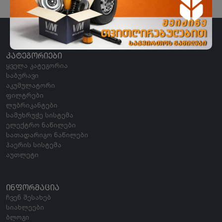
ᲙᲐᲢᲔᲒᲝᲠᲘᲔᲑᲘ
ყველა კატეგორია
საბურავი
აკუმულატორი
ფილტრები
ლუბრიკანტები
სამუხრუჭე სისტემა
ელექტრო ნაწილები
სათადარიგო ნაწილები
ჰაერის სისტემა
აუთლეტი
ᲘᲜᲤᲝᲠᲛᲐᲪᲘᲐ
ჩვენ შესახებ
სიახლეები
ბლოგი