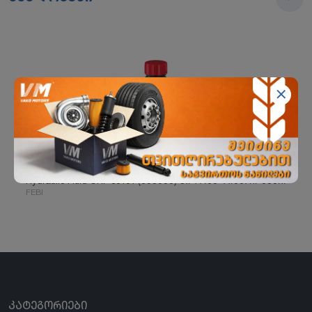
Hydraulic Fluid CHF 06161 (მწვანე) ჰიდრავლიკური ზეთი
FEBI
ᲙᲐᲢᲔᲒᲝᲠᲘᲔᲑᲘ