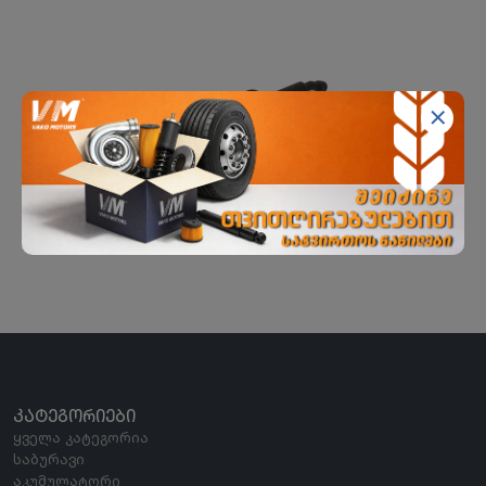
გადაბმულობის მთავარი ცილინდრი
FEBI
ᲙᲐᲢᲔᲒᲝᲠᲘᲔᲑᲘ
ყველა კატეგორია
საბურავი
აკუმულატორი