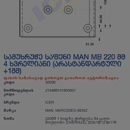
ᲡᲐᲛᲣᲮᲠᲣᲭᲔ ᲡᲐᲤᲔᲜᲘ MAN MB 220 ᲛᲛ
4 ᲮᲕᲠᲔᲚᲘᲐᲜᲘ (ᲐᲠᲐᲡᲢᲐᲜᲓᲐᲠᲢᲣᲚᲘ
+1ᲛᲛ)
ფასის სანახავად გთხოვთ გაიაროთ ავტორიზაცია
კოდი
32036
მომწოდებლის
219488101850001
კოდი
ბრენდი
ICER
მარკა
MAN
,
MERCEDES-BENZ
ზომა
220მმ 1 ხიდზე ჭირდება 64 ცალი
მოქლონი (OVERSIZE) 223x18/12.8x178