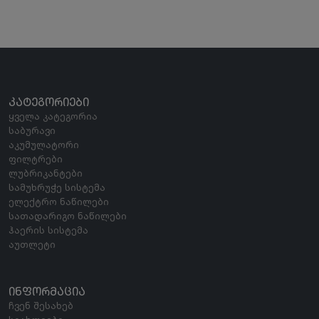
ᲙᲐᲢᲔᲒᲝᲠᲘᲔᲑᲘ
ყველა კატეგორია
საბურავი
აკუმულატორი
ფილტრები
ლუბრიკანტები
სამუხრუჭე სისტემა
ელექტრო ნაწილები
სათადარიგო ნაწილები
ჰაერის სისტემა
აუთლეტი
ᲘᲜᲤᲝᲠᲛᲐᲪᲘᲐ
ჩვენ შესახებ