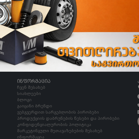
ᲘᲜᲤᲝᲠᲛᲐᲪᲘᲐ
ჩვენ შესახებ
სიახლეები
ბლოგი
გაიცანი ბრენდი
ვებგვერდით სარგებლობის პირობები
პროდუქციის დაბრუნების წესები და პირობები
კონფიდენციალურობის პოლიტიკა
მარკეტინგული შეთავაზებების შესახებ
ინფორმაცია