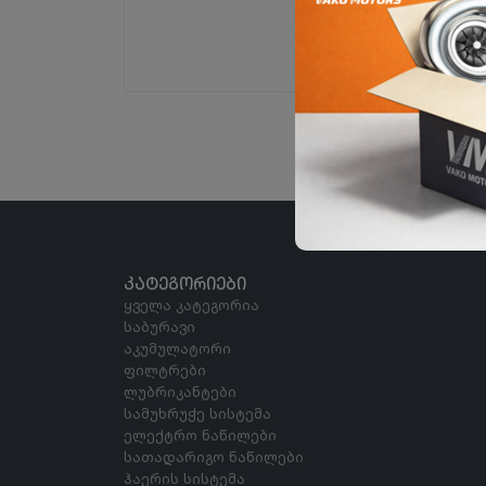
ᲙᲐᲢᲔᲒᲝᲠᲘᲔᲑᲘ
ყველა კატეგორია
საბურავი
აკუმულატორი
ფილტრები
ლუბრიკანტები
სამუხრუჭე სისტემა
ელექტრო ნაწილები
სათადარიგო ნაწილები
ჰაერის სისტემა