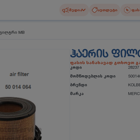
მედია
აუთლეტი
ფას
 ფილტრი MB
ᲰᲐᲔᲠᲘᲡ ᲤᲘᲚ
ფასის სანახავად გთხოვთ 
კოდი
28237
მომწოდებლის კოდი
50014
ბრენდი
KOLB
მარკა
MERC