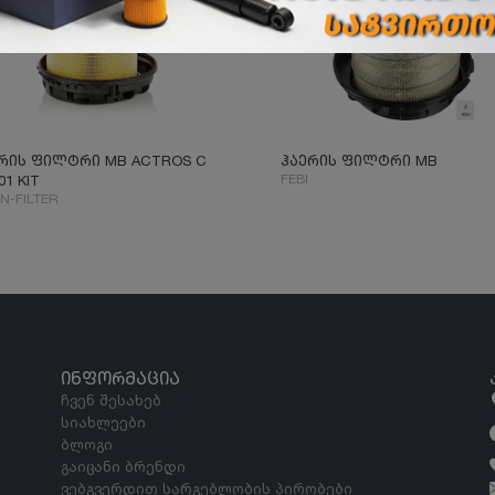
რის ფილტრი MB ACTROS C
ჰაერის ფილტრი MB
FEBI
01 KIT
N-FILTER
ᲘᲜᲤᲝᲠᲛᲐᲪᲘᲐ
ჩვენ შესახებ
სიახლეები
ბლოგი
გაიცანი ბრენდი
ვებგვერდით სარგებლობის პირობები