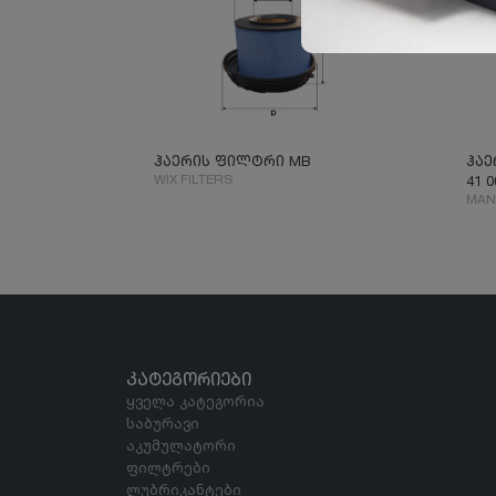
ჰაერის ფილტრი MB
ჰაე
WIX FILTERS
41 0
MAN
ᲙᲐᲢᲔᲒᲝᲠᲘᲔᲑᲘ
ყველა კატეგორია
საბურავი
აკუმულატორი
ფილტრები
ლუბრიკანტები