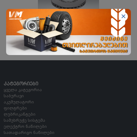
სამუხრუჭე დისკო SAF
EKER BIJON
ᲙᲐᲢᲔᲒᲝᲠᲘᲔᲑᲘ
ყველა კატეგორია
საბურავი
აკუმულატორი
ფილტრები
ლუბრიკანტები
სამუხრუჭე სისტემა
ელექტრო ნაწილები
სათადარიგო ნაწილები