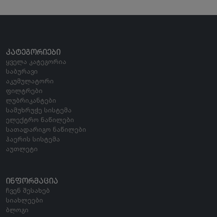
ᲙᲐᲢᲔᲒᲝᲠᲘᲔᲑᲘ
ყველა კატეგორია
საბურავი
აკუმულატორი
ფილტრები
ლუბრიკანტები
სამუხრუჭე სისტემა
ელექტრო ნაწილები
სათადარიგო ნაწილები
ჰაერის სისტემა
აუთლეტი
ᲘᲜᲤᲝᲠᲛᲐᲪᲘᲐ
ჩვენ შესახებ
სიახლეები
ბლოგი