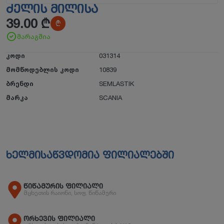
ᲫᲔᲚᲘᲡ ᲛᲘᲚᲘᲡᲐ
39.00
₾
₾
მარაგშია
კოდი
031314
მომწოდებლის კოდი
10839
ბრენდი
SEMLASTIK
მარკა
SCANIA
ხელმისაწვდომია ფილიალებში
წიწამურის ფილიალი
მცხეთის რაიონი, სოფ. წიწამური
ორხევის ფილიალი