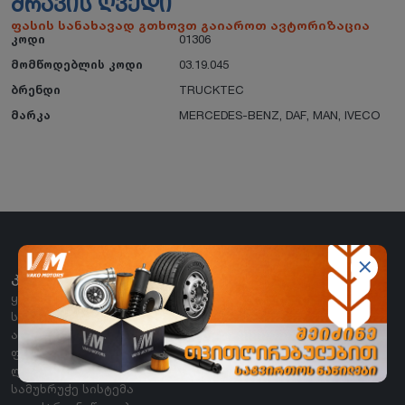
ᲫᲠᲐᲕᲘᲡ ᲦᲕᲔᲓᲘ
ფასის სანახავად გთხოვთ გაიაროთ ავტორიზაცია
კოდი
01306
მომწოდებლის კოდი
03.19.045
ბრენდი
TRUCKTEC
მარკა
MERCEDES-BENZ
,
DAF
,
MAN
,
IVECO
ᲙᲐᲢᲔᲒᲝᲠᲘᲔᲑᲘ
ყველა კატეგორია
საბურავი
აკუმულატორი
ფილტრები
ლუბრიკანტები
სამუხრუჭე სისტემა