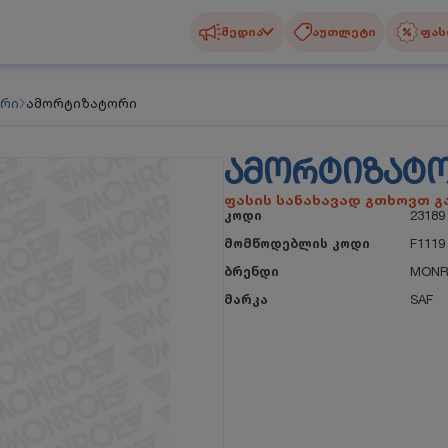
მედია
აუთლეტი
ფას
ორი
ამორტიზატორი
ᲐᲛᲝᲠᲢᲘᲖᲐᲢ
ფასის სანახავად გთხოვთ 
კოდი
23189
მომწოდებლის კოდი
F1119
ბრენდი
MONR
მარკა
SAF