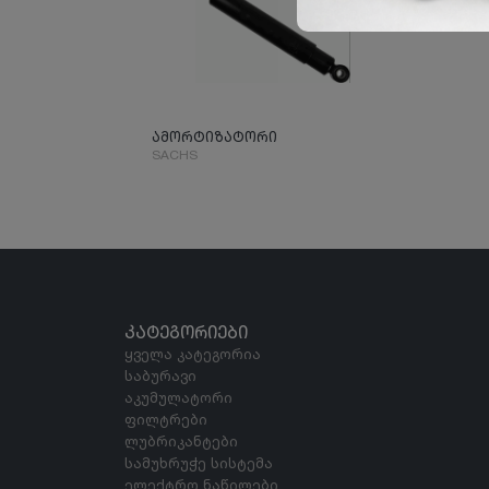
ამორტიზატორი
SACHS
ᲙᲐᲢᲔᲒᲝᲠᲘᲔᲑᲘ
ყველა კატეგორია
საბურავი
აკუმულატორი
ფილტრები
ლუბრიკანტები
სამუხრუჭე სისტემა
ელექტრო ნაწილები