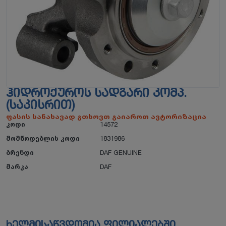
ᲰᲘᲓᲠᲝᲥᲣᲠᲝᲡ ᲡᲐᲓᲒᲐᲠᲘ ᲙᲝᲛᲞ.
(ᲡᲐᲙᲘᲡᲠᲘᲗ)
ფასის სანახავად გთხოვთ გაიაროთ ავტორიზაცია
კოდი
14572
მომწოდებლის კოდი
1831986
ბრენდი
DAF GENUINE
მარკა
DAF
ხელმისაწვდომია ფილიალებში