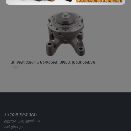
ჰიდროქუროს სადგარი კომპ. (საკისრით)
FEBI
ᲙᲐᲢᲔᲒᲝᲠᲘᲔᲑᲘ
ყველა კატეგორია
საბურავი