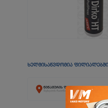
ხელმისაწვდომია ფილიალებშ
წიწამურის ფილიალი
მცხეთის რაიონი, სოფ. წიწამური