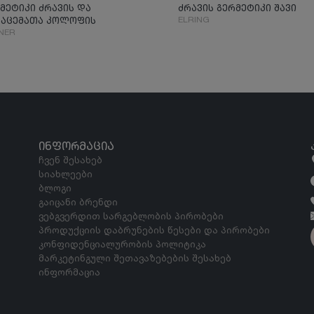
მეტიკი ძრავის და
ძრავის გერმეტიკი შავი
ELRING
აცემათა კოლოფის
NER
ᲘᲜᲤᲝᲠᲛᲐᲪᲘᲐ
ჩვენ შესახებ
სიახლეები
ბლოგი
გაიცანი ბრენდი
ვებგვერდით სარგებლობის პირობები
პროდუქციის დაბრუნების წესები და პირობები
კონფიდენციალურობის პოლიტიკა
მარკეტინგული შეთავაზებების შესახებ
ინფორმაცია