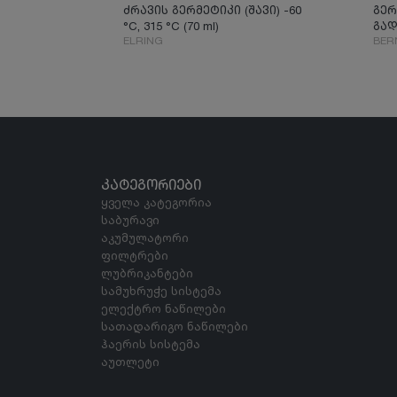
ძრავის გერმეტიკი (შავი) -60
გერ
°C, 315 °C (70 ml)
გად
ELRING
BER
ᲙᲐᲢᲔᲒᲝᲠᲘᲔᲑᲘ
ყველა კატეგორია
საბურავი
აკუმულატორი
ფილტრები
ლუბრიკანტები
სამუხრუჭე სისტემა
ელექტრო ნაწილები
სათადარიგო ნაწილები
ჰაერის სისტემა
აუთლეტი