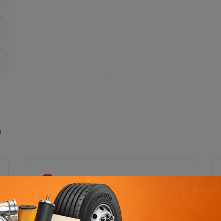
ი
დიღმის ფილიალი
დიღმის მას. VI კვ., კორპ.№23ა