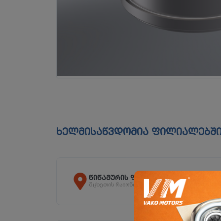
ხელმისაწვდომია ფილიალებშ
წიწამურის ფილიალი
მცხეთის რაიონი, სოფ. წიწამური