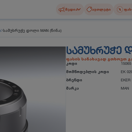
მედია
აუთლეტი
ფას
ო
სამუხრუჭე დოლი MAN (წინა)
ᲡᲐᲛᲣᲮᲠᲣᲭᲔ Დ
ფასის სანახავად გთხოვთ 
კოდი
15065
მომწოდებლის კოდი
EK 02
ბრენდი
EKER 
მარკა
MAN