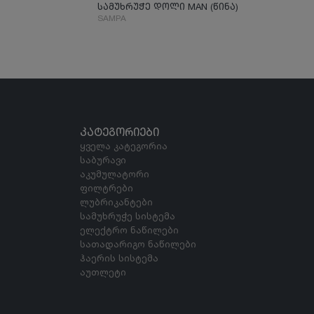
სამუხრუჭე დოლი MAN (წინა)
SAMPA
ᲙᲐᲢᲔᲒᲝᲠᲘᲔᲑᲘ
ყველა კატეგორია
საბურავი
აკუმულატორი
ფილტრები
ლუბრიკანტები
სამუხრუჭე სისტემა
ელექტრო ნაწილები
სათადარიგო ნაწილები
ჰაერის სისტემა
აუთლეტი