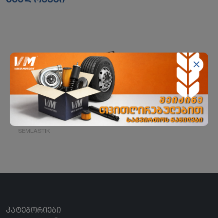
კაბინის ამწევი ტუმბო
SEMLASTIK
ᲙᲐᲢᲔᲒᲝᲠᲘᲔᲑᲘ