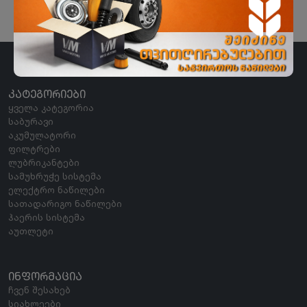
ᲙᲐᲢᲔᲒᲝᲠᲘᲔᲑᲘ
ყველა კატეგორია
საბურავი
აკუმულატორი
ფილტრები
ლუბრიკანტები
სამუხრუჭე სისტემა
ელექტრო ნაწილები
სათადარიგო ნაწილები
ჰაერის სისტემა
აუთლეტი
ᲘᲜᲤᲝᲠᲛᲐᲪᲘᲐ
ჩვენ შესახებ
სიახლეები