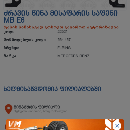
ᲫᲠᲐᲕᲘᲡ ᲬᲘᲜᲐ ᲛᲘᲡᲐᲤᲐᲠᲘᲡ ᲡᲐᲤᲔᲜᲘ
MB E6
ფასის სანახავად გთხოვთ გაიაროთ ავტორიზაცია
კოდი
22521
მომწოდებლის კოდი
364.457
ბრენდი
ELRING
მარკა
MERCEDES-BENZ
ხელმისაწვდომია ფილიალებში
წიწამურის ფილიალი
მცხეთის რაიონი, სოფ. წიწამური
ორხევის ფილიალი
ორხევის დასახლება, ჩანტლაძის N15