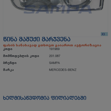
ᲬᲘᲜᲐ ᲛᲐᲨᲣᲥᲘ ᲛᲐᲠᲯᲕᲔᲜᲐ
ფასის სანახავად გთხოვთ გაიაროთ ავტორიზაცია
კოდი
191969
მომწოდებლის კოდი
201.087
ბრენდი
SAMPA
მარკა
MERCEDES-BENZ
ხელმისაწვდომია ფილიალებში