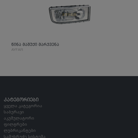
წინა მაშუქი მარჯვენა
AYFAR
ᲙᲐᲢᲔᲒᲝᲠᲘᲔᲑᲘ
ყველა კატეგორია
საბურავი
აკუმულატორი
ფილტრები
ლუბრიკანტები
სამუხრუჭე სისტემა