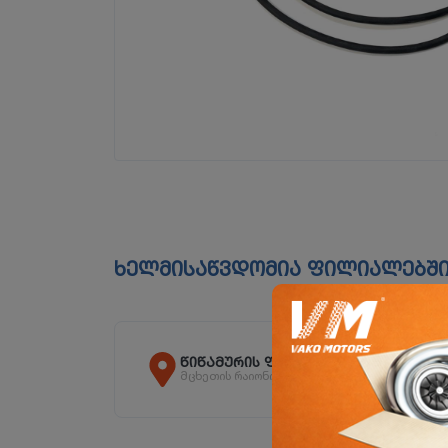
ხელმისაწვდომია ფილიალებშ
წიწამურის ფილიალი
მცხეთის რაიონი, სოფ. წიწამური