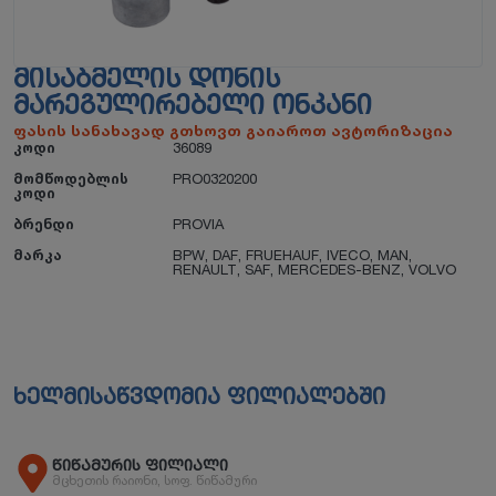
ᲛᲘᲡᲐᲑᲛᲔᲚᲘᲡ ᲓᲝᲜᲘᲡ
ᲛᲐᲠᲔᲒᲣᲚᲘᲠᲔᲑᲔᲚᲘ ᲝᲜᲙᲐᲜᲘ
ფასის სანახავად გთხოვთ გაიაროთ ავტორიზაცია
კოდი
36089
მომწოდებლის
PRO0320200
კოდი
ბრენდი
PROVIA
მარკა
BPW
,
DAF
,
FRUEHAUF
,
IVECO
,
MAN
,
RENAULT
,
SAF
,
MERCEDES-BENZ
,
VOLVO
ხელმისაწვდომია ფილიალებში
წიწამურის ფილიალი
მცხეთის რაიონი, სოფ. წიწამური