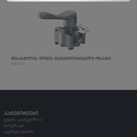
მისაბმელის დონის მარეგულირებელი ონკანი
WABCO
ᲙᲐᲢᲔᲒᲝᲠᲘᲔᲑᲘ
ყველა კატეგორია
საბურავი
აკუმულატორი