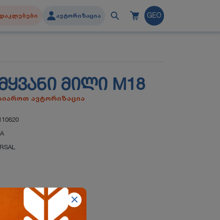
დაკლებები
ავტორიზაცია
GEO
ᲛᲧᲕᲐᲜᲘ ᲛᲘᲚᲘ M18
გაიაროთ ავტორიზაცია
10620
IA
ERSAL