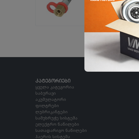
ᲙᲐᲢᲔᲒᲝᲠᲘᲔᲑᲘ
ყველა კატეგორია
საბურავი
აკუმულატორი
ფილტრები
ლუბრიკანტები
სამუხრუჭე სისტემა
ელექტრო ნაწილები
სათადარიგო ნაწილები
ჰაერის სისტემა