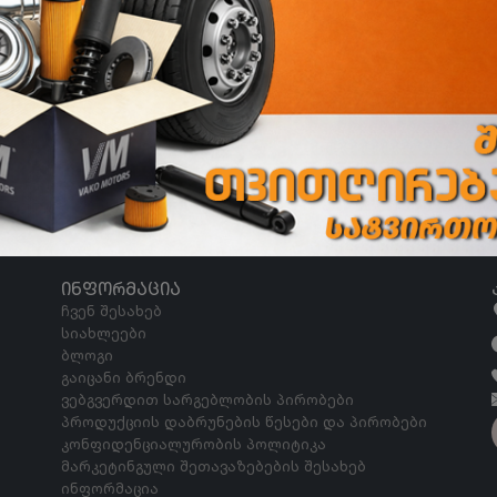
ᲘᲜᲤᲝᲠᲛᲐᲪᲘᲐ
ჩვენ შესახებ
სიახლეები
ბლოგი
გაიცანი ბრენდი
ვებგვერდით სარგებლობის პირობები
პროდუქციის დაბრუნების წესები და პირობები
კონფიდენციალურობის პოლიტიკა
მარკეტინგული შეთავაზებების შესახებ
ინფორმაცია