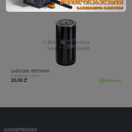
საწვავის ფილტრი
KOLBENSCHMIDT
20.00
₾
მარაგშია
ᲙᲐᲢᲔᲒᲝᲠᲘᲔᲑᲘ