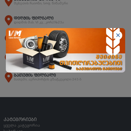
მცხეთის რაიონი, სოფ. წიწამური
დიღმის ფილიალი
დიღმის მას. VI კვ., კორპ.№23ა
ორხევის ფილიალი
ორხევის დასახლება, ჩანტლაძის N15
ზესტაფონის ფილიალი
ზესტაფონი, სოფ. არგვეთა
ბათუმის ფილიალი
ბათუმი, აეროპორტის გზატკეცილი 243 ბ
ᲙᲐᲢᲔᲒᲝᲠᲘᲔᲑᲘ
ყველა კატეგორია
საბურავი