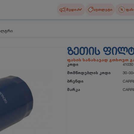
მედია
აუთლეტი
ფას
ილტრი
ᲖᲔᲗᲘᲡ ᲤᲘᲚ
ფასის სანახავად გთხოვთ 
კოდი
41030
მომწოდებლის კოდი
30-00
ბრენდი
CARR
მარკა
CARR