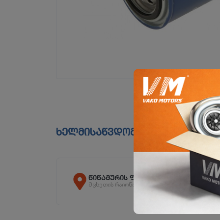
ხელმისაწვდომია ფილიალებშ
წიწამურის ფილიალი
მცხეთის რაიონი, სოფ. წიწამური