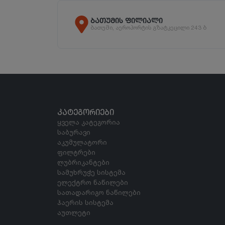
ბათუმის ფილიალი
ბათუმი, აეროპორტის გზატკეცილი 243 ბ
ᲙᲐᲢᲔᲒᲝᲠᲘᲔᲑᲘ
ყველა კატეგორია
საბურავი
აკუმულატორი
ფილტრები
ლუბრიკანტები
სამუხრუჭე სისტემა
ელექტრო ნაწილები
სათადარიგო ნაწილები
ჰაერის სისტემა
აუთლეტი