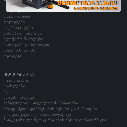
ყველა კატეგორია
საბურავი
აკუმულატორი
ფილტრები
ლუბრიკანტები
სამუხრუჭე სისტემა
ელექტრო ნაწილები
სათადარიგო ნაწილები
ჰაერის სისტემა
აუთლეტი
ᲘᲜᲤᲝᲠᲛᲐᲪᲘᲐ
ჩვენ შესახებ
სიახლეები
ბლოგი
გაიცანი ბრენდი
ვებგვერდით სარგებლობის პირობები
პროდუქციის დაბრუნების წესები და პირობები
კონფიდენციალურობის პოლიტიკა
მარკეტინგული შეთავაზებების შესახებ ინფორმაცია