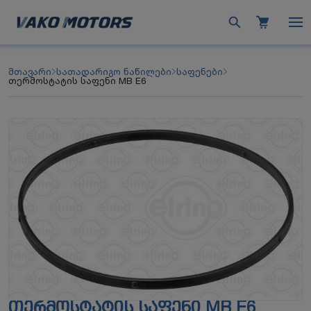
მთავარი
სათადარიგო ნაწილები
საფენები
თერმოსტატის საფენი MB E6
ᲗᲔᲠᲛᲝᲡᲢᲐᲢᲘᲡ ᲡᲐᲤᲔᲜᲘ MB E6