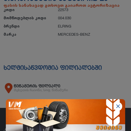
ფასის სანახავად გთხოვთ გაიაროთ ავტორიზაცია
კოდი
22573
მომწოდებლის კოდი
004.030
ბრენდი
ELRING
მარკა
MERCEDES-BENZ
ხელმისაწვდომია ფილიალებში
წიწამურის ფილიალი
მცხეთის რაიონი, სოფ. წიწამური
ᲙᲐᲢᲔᲒᲝᲠᲘᲔᲑᲘ