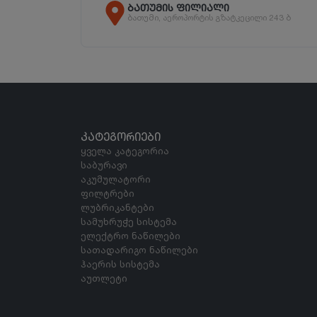
ბათუმის ფილიალი
ბათუმი, აეროპორტის გზატკეცილი 243 ბ
ᲙᲐᲢᲔᲒᲝᲠᲘᲔᲑᲘ
ყველა კატეგორია
საბურავი
აკუმულატორი
ფილტრები
ლუბრიკანტები
სამუხრუჭე სისტემა
ელექტრო ნაწილები
სათადარიგო ნაწილები
ჰაერის სისტემა
აუთლეტი