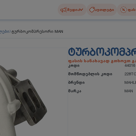
მედია
აუთლეტი
ფას
ლები
ტურბოკომპრესორი MAN
ᲢᲣᲠᲑᲝᲙᲝᲛᲞ
ფასის სანახავად გთხოვთ 
კოდი
44016
მომწოდებლის კოდი
228TC
ბრენდი
MAHL
მარკა
MAN