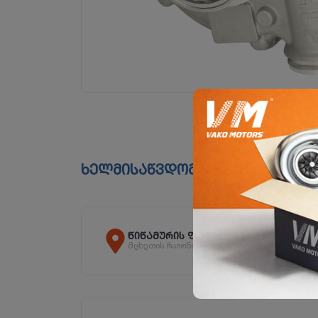
ხელმისაწვდომია ფილიალებშ
წიწამურის ფილიალი
მცხეთის რაიონი, სოფ. წიწამური