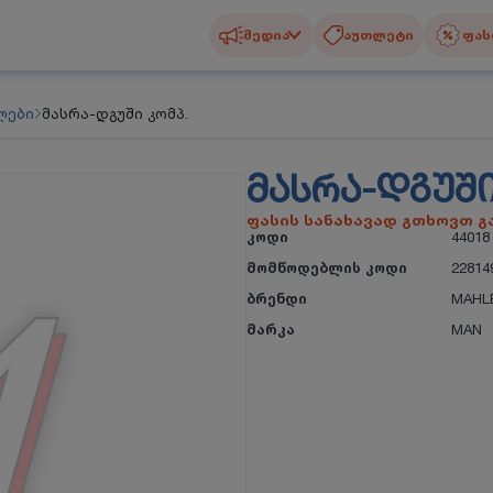
მედია
აუთლეტი
ფას
ლები
მასრა-დგუში კომპ.
ᲛᲐᲡᲠᲐ-ᲓᲒᲣᲨᲘ
ფასის სანახავად გთხოვთ 
კოდი
44018
მომწოდებლის კოდი
22814
ბრენდი
MAHL
მარკა
MAN