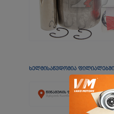
ხელმისაწვდომია ფილიალებშ
წიწამურის ფილიალი
მცხეთის რაიონი, სოფ. წიწამური