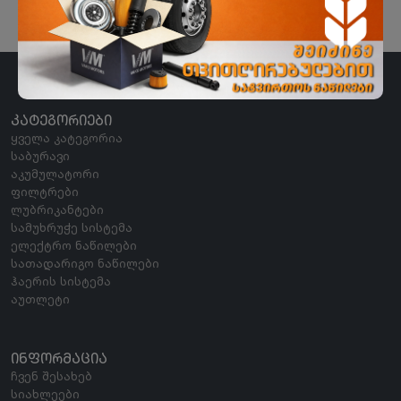
ᲙᲐᲢᲔᲒᲝᲠᲘᲔᲑᲘ
ყველა კატეგორია
საბურავი
აკუმულატორი
ფილტრები
ლუბრიკანტები
სამუხრუჭე სისტემა
ელექტრო ნაწილები
სათადარიგო ნაწილები
ჰაერის სისტემა
აუთლეტი
ᲘᲜᲤᲝᲠᲛᲐᲪᲘᲐ
ჩვენ შესახებ
სიახლეები