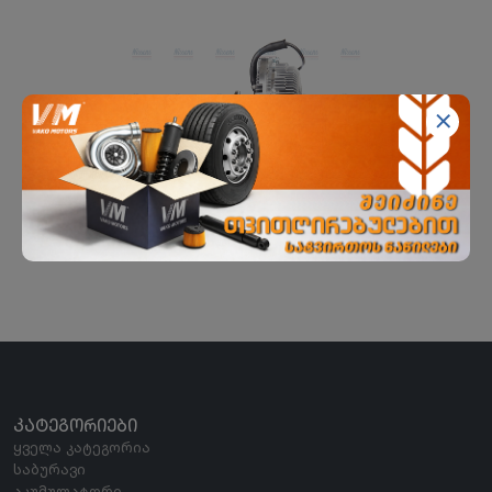
ჰიდროქურო DAF XF105
NISSENS
ᲙᲐᲢᲔᲒᲝᲠᲘᲔᲑᲘ
ყველა კატეგორია
საბურავი
აკუმულატორი