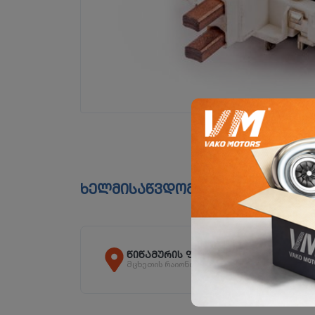
ხელმისაწვდომია ფილიალებშ
წიწამურის ფილიალი
მცხეთის რაიონი, სოფ. წიწამური