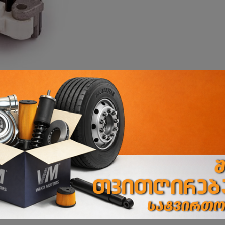
ი
დიღმის ფილიალი
დიღმის მას. VI კვ., კორპ.№23ა