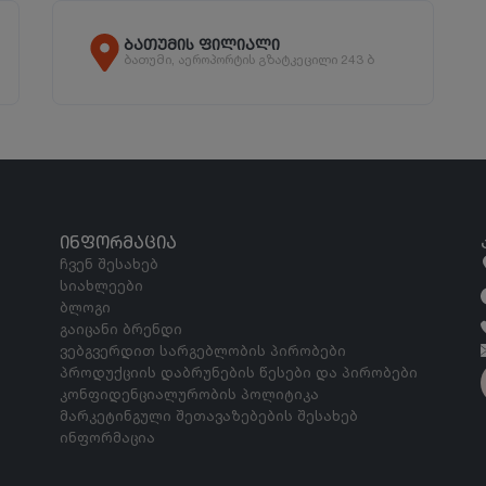
ბათუმის ფილიალი
ბათუმი, აეროპორტის გზატკეცილი 243 ბ
ᲘᲜᲤᲝᲠᲛᲐᲪᲘᲐ
ჩვენ შესახებ
სიახლეები
ბლოგი
გაიცანი ბრენდი
ვებგვერდით სარგებლობის პირობები
პროდუქციის დაბრუნების წესები და პირობები
კონფიდენციალურობის პოლიტიკა
მარკეტინგული შეთავაზებების შესახებ
ინფორმაცია