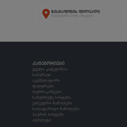
ზესტაფონის ფილიალი
ზესტაფონი, სოფ. არგვეთა
ᲙᲐᲢᲔᲒᲝᲠᲘᲔᲑᲘ
ყველა კატეგორია
საბურავი
აკუმულატორი
ფილტრები
ლუბრიკანტები
სამუხრუჭე სისტემა
ელექტრო ნაწილები
სათადარიგო ნაწილები
ჰაერის სისტემა
აუთლეტი