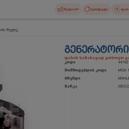
მედია
აუთლეტი
ფას
რის რელე
ᲒᲔᲜᲔᲠᲐᲢᲝᲠᲘ
ფასის სანახავად გთხოვთ 
კოდი
44152
მომწოდებლის კოდი
MGX 
ბრენდი
MAHL
მარკა
IVEC