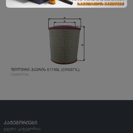
ფილტრი ჰაერის E1150L (CR0371L)
SAMPIYON
ᲙᲐᲢᲔᲒᲝᲠᲘᲔᲑᲘ
ყველა კატეგორია