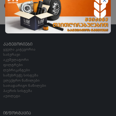
ორხევის ფილიალი
ორხევის დასახლება, ჩანტლაძის N15
ᲙᲐᲢᲔᲒᲝᲠᲘᲔᲑᲘ
ყველა კატეგორია
საბურავი
აკუმულატორი
ფილტრები
ლუბრიკანტები
სამუხრუჭე სისტემა
ელექტრო ნაწილები
სათადარიგო ნაწილები
ჰაერის სისტემა
აუთლეტი
ᲘᲜᲤᲝᲠᲛᲐᲪᲘᲐ