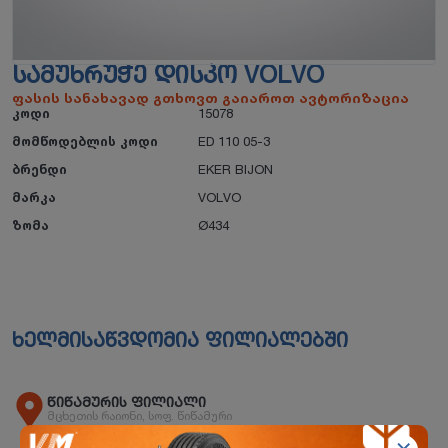
ᲡᲐᲛᲣᲮᲠᲣᲭᲔ ᲓᲘᲡᲙᲝ VOLVO
ფასის სანახავად გთხოვთ გაიაროთ ავტორიზაცია
კოდი
15078
მომწოდებლის კოდი
ED 110 05-3
ბრენდი
EKER BIJON
მარკა
VOLVO
ზომა
Ø434
ხელმისაწვდომია ფილიალებში
წიწამურის ფილიალი
მცხეთის რაიონი, სოფ. წიწამური