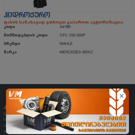
ᲰᲘᲓᲠᲝᲥᲣᲠᲝ
ფასის სანახავად გთხოვთ გაიაროთ ავტორიზაცია
კოდი
44188
მომწოდებლის კოდი
CFC 259 000P
ბრენდი
MAHLE
მარკა
MERCEDES-BENZ
ᲙᲐᲢᲔᲒᲝᲠᲘᲔᲑᲘ
ყველა კატეგორია
საბურავი
აკუმულატორი
ფილტრები