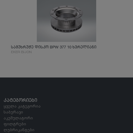
სამუხრუჭე დისკო BPW 377 10 ხვრელიანი
EKER BIJON
ᲙᲐᲢᲔᲒᲝᲠᲘᲔᲑᲘ
ყველა კატეგორია
საბურავი
აკუმულატორი
ფილტრები
ლუბრიკანტები