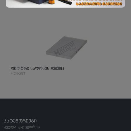
ფილტრი სალონის E3938LI
HENGST
ᲙᲐᲢᲔᲒᲝᲠᲘᲔᲑᲘ
ყველა კატეგორია