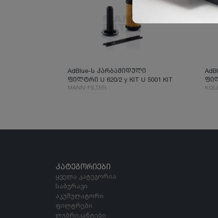
AdBlue-ს კარბამიდული
AdB
ფილტრი U 620/2 y KIT U 5001 KIT
ფი
MANN-FILTER
KOL
ᲙᲐᲢᲔᲒᲝᲠᲘᲔᲑᲘ
ყველა კატეგორია
საბურავი
აკუმულატორი
ფილტრები
ლუბრიკანტები