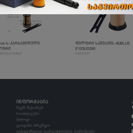
lue-ს კარბამიდული
ფილტრი საწვავის ADBLUE
ლტრი
E103UD295
BENSCHMIDT
HENGST
ᲘᲜᲤᲝᲠᲛᲐᲪᲘᲐ
ჩვენ შესახებ
სიახლეები
ბლოგი
გაიცანი ბრენდი
ვებგვერდით სარგებლობის პირობები