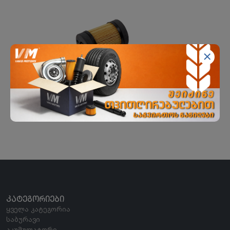
AdBlue-ს კარბამიდული ფილტრი
FEBI
ᲙᲐᲢᲔᲒᲝᲠᲘᲔᲑᲘ
ყველა კატეგორია
საბურავი
აკუმულატორი