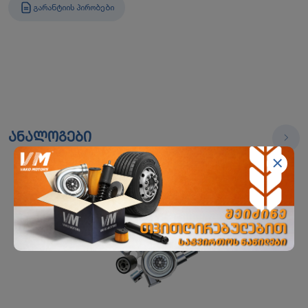
ᲒᲐᲠᲐᲜᲢᲘᲘᲡ ᲞᲘᲠᲝᲑᲔᲑᲘ
ანალოგები