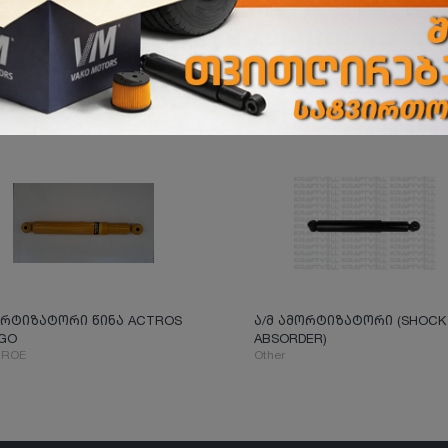
რტიზატორი წინა ACTROS
ა/მ ამორტიზატორი (SHOCK
GO
ABSORDER)
ROE
Other