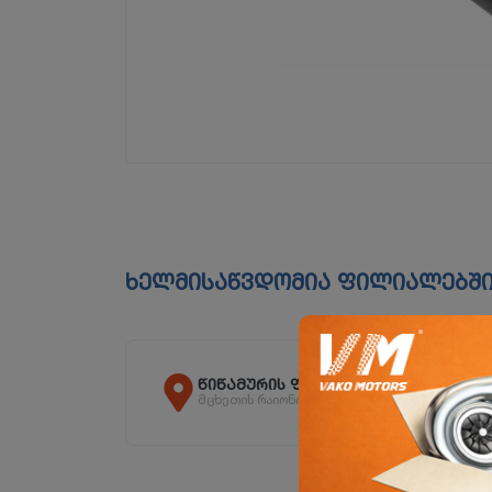
ხელმისაწვდომია ფილიალებშ
წიწამურის ფილიალი
მცხეთის რაიონი, სოფ. წიწამური