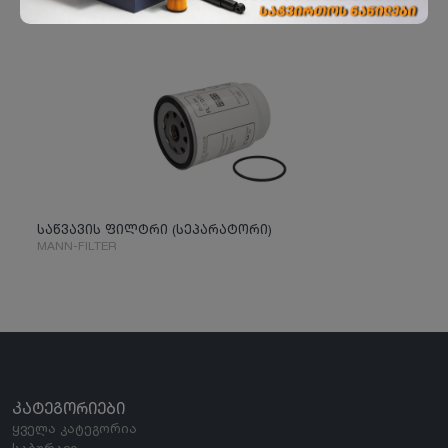
საწვავის ფილტრი (სეპარატორი)
MANN-FILTER
ᲙᲐᲢᲔᲒᲝᲠᲘᲔᲑᲘ
ყველა კატეგორია
საბურავი