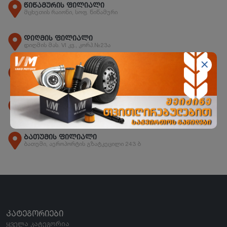
წიწამურის ფილიალი
მცხეთის რაიონი, სოფ. წიწამური
დიღმის ფილიალი
დიღმის მას. VI კვ., კორპ.№23ა
ორხევის ფილიალი
ორხევის დასახლება, ჩანტლაძის N15
ზესტაფონის ფილიალი
ზესტაფონი, სოფ. არგვეთა
ბათუმის ფილიალი
ბათუმი, აეროპორტის გზატკეცილი 243 ბ
ᲙᲐᲢᲔᲒᲝᲠᲘᲔᲑᲘ
ყველა კატეგორია