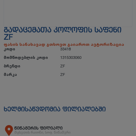
ᲒᲐᲓᲐᲪᲔᲛᲐᲗᲐ ᲙᲝᲚᲝᲤᲘᲡ ᲡᲐᲤᲔᲜᲘ
ZF
ფასის სანახავად გთხოვთ გაიაროთ ავტორიზაცია
კოდი
33418
მომწოდებლის კოდი
1315303060
ბრენდი
ZF
მარკა
ZF
ხელმისაწვდომია ფილიალებში
წიწამურის ფილიალი
მცხეთის რაიონი, სოფ. წიწამური