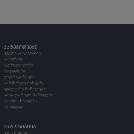
ᲙᲐᲢᲔᲒᲝᲠᲘᲔᲑᲘ
ყველა კატეგორია
საბურავი
აკუმულატორი
ფილტრები
ლუბრიკანტები
სამუხრუჭე სისტემა
ელექტრო ნაწილები
სათადარიგო ნაწილები
ჰაერის სისტემა
აუთლეტი
ᲘᲜᲤᲝᲠᲛᲐᲪᲘᲐ
ჩვენ შესახებ