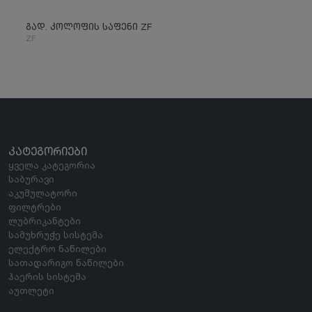
გად. კოლოფის საფენი ZF
ZF
ᲙᲐᲢᲔᲒᲝᲠᲘᲔᲑᲘ
ყველა კატეგორია
საბურავი
აკუმულატორი
ფილტრები
ლუბრიკანტები
სამუხრუჭე სისტემა
ელექტრო ნაწილები
სათადარიგო ნაწილები
ჰაერის სისტემა
აუთლეტი