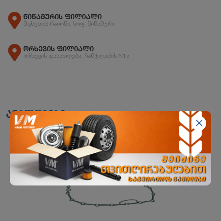
წიწამურის ფილიალი
მცხეთის რაიონი, სოფ. წიწამური
ორხევის ფილიალი
ორხევის დასახლება, ჩანტლაძის N15
ანალოგები