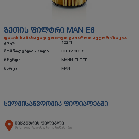
ᲖᲔᲗᲘᲡ ᲤᲘᲚᲢᲠᲘ MAN E6
ფასის სანახავად გთხოვთ გაიაროთ ავტორიზაცია
კოდი
12271
მომწოდებლის კოდი
HU 12 003 X
ბრენდი
MANN-FILTER
მარკა
MAN
ხელმისაწვდომია ფილიალებში
წიწამურის ფილიალი
მცხეთის რაიონი, სოფ. წიწამური