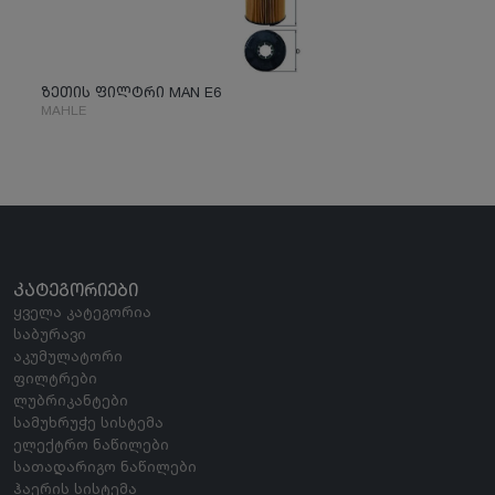
ზეთის ფილტრი MAN E6
MAHLE
ᲙᲐᲢᲔᲒᲝᲠᲘᲔᲑᲘ
ყველა კატეგორია
საბურავი
აკუმულატორი
ფილტრები
ლუბრიკანტები
სამუხრუჭე სისტემა
ელექტრო ნაწილები
სათადარიგო ნაწილები
ჰაერის სისტემა