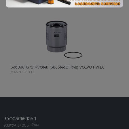
საწვავის ფილტრი (სეპარატორი) VOLVO RVI E6
MANN-FILTER
ᲙᲐᲢᲔᲒᲝᲠᲘᲔᲑᲘ
ყველა კატეგორია